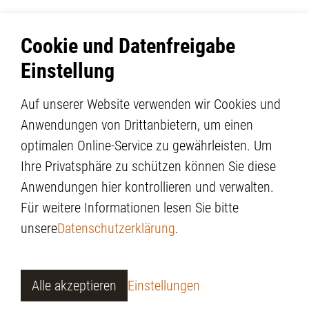
Cookie und Datenfreigabe
Einstellung
Auf unserer Website verwenden wir Cookies und
Anwendungen von Drittanbietern, um einen
optimalen Online-Service zu gewährleisten. Um
Berufsverband BAH
Impressum
Ihre Privatsphäre zu schützen können Sie diese
3000 Bern
Disclaimer
Anwendungen hier kontrollieren und verwalten.
Datenschutz
Für weitere Informationen lesen Sie bitte
info
bvah.ch
Cookie Einstellungen
unsere
Datenschutzerklärung
.
created by
Internetgalerie
Alle akzeptieren
Einstellungen