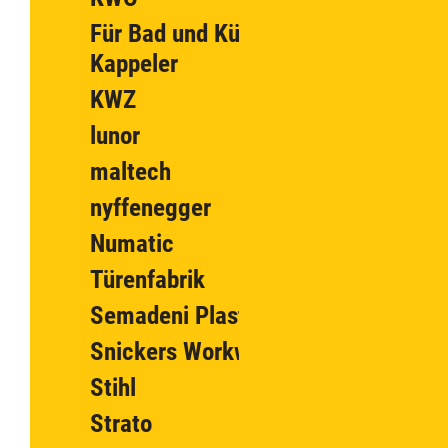
Für Bad und Küche
Kappeler
KWZ
lunor
maltech
nyffenegger
Numatic
Türenfabrik
Semadeni Plastics Group
Snickers Workwear
Stihl
Strato